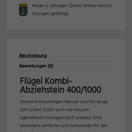
Inhalte von Videoplattformen und Social-Media-Plattformen werden
Made in Solingen. Dieser Artikel wird in
standardmäßig blockiert. Wenn Cookies von externen Medien akzeptiert
Solingen gefertigt.
werden, bedarf der Zugriff auf diese Inhalte keiner manuellen Einwilligung
mehr.
Cookie-Informationen anzeigen
Datenschutzerklärung
Impressum
Beschreibung
Bewertungen (0)
Flügel Kombi-
Abziehstein 400/1000
Unsere hochwertigen Messer sind für lange
Zeit scharf. Doch auch sie müssen
irgendwann nachgeschärft werden. Eine
besonders einfache und schonende Art des