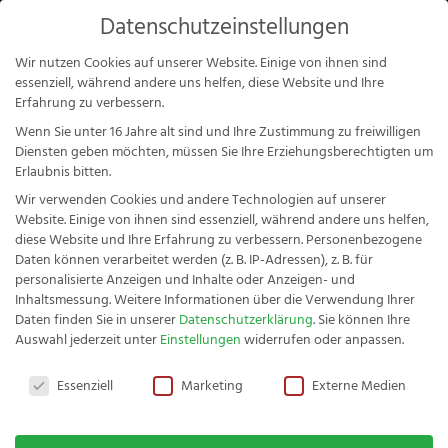
Products
Datenschutzeinstellungen
search
Mein Konto
Wir nutzen Cookies auf unserer Website. Einige von ihnen sind
essenziell, während andere uns helfen, diese Website und Ihre
Erfahrung zu verbessern.
Wenn Sie unter 16 Jahre alt sind und Ihre Zustimmung zu freiwilligen
Diensten geben möchten, müssen Sie Ihre Erziehungsberechtigten um
Erlaubnis bitten.
Wir verwenden Cookies und andere Technologien auf unserer
Startseite
/
Zubehör
/
Schärfen
/ Fachwerk Kombi-
Website. Einige von ihnen sind essenziell, während andere uns helfen,
Abziehstein 400/1000
diese Website und Ihre Erfahrung zu verbessern.
Personenbezogene
Daten können verarbeitet werden (z. B. IP-Adressen), z. B. für
personalisierte Anzeigen und Inhalte oder Anzeigen- und
Inhaltsmessung.
Weitere Informationen über die Verwendung Ihrer
Daten finden Sie in unserer
Datenschutzerklärung
.
Sie können Ihre
F
Auswahl jederzeit unter
Einstellungen
widerrufen oder anpassen.
Fachwerk Kochmesser Profi
-
Datenschutzeinstellungen
84,03
€
+
HINZUFÜGEN
Essenziell
Marketing
Externe Medien
1