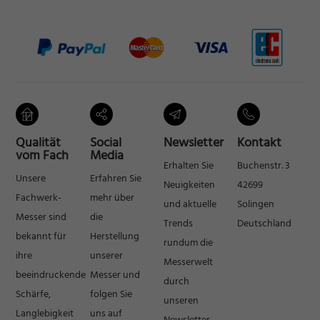
Qualität
Social
Newsletter
Kontakt
vom Fach
Media
Erhalten Sie
Buchenstr. 3
Unsere
Erfahren Sie
Neuigkeiten
42699
Fachwerk-
mehr über
und aktuelle
Solingen
Messer sind
die
Trends
Deutschland
bekannt für
Herstellung
rundum die
ihre
unserer
Messerwelt
beeindruckende
Messer und
durch
Schärfe,
folgen Sie
unseren
Langlebigkeit
uns auf
Newsletter