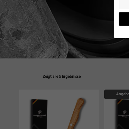
Wenn 
möcht
Wir v
ihnen
verbe
Zeigt alle 5 Ergebnisse
B. fü
Weite
Daten
Angebo
Hier f
Einwi
lasse
Al