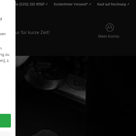
vice-Hotline (0212) 250 81587 ✓
Kostenfreier Versand* ✓
Kauf auf Rechnung ✓
roducts
earch
nd
ALE – Nur für kurze Zeit!
eben
Mein Konto
n
ung zu
), z.