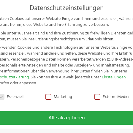
Ser
Datenschutzeinstellungen
P
s
utzen Cookies auf unserer Website. Einige von ihnen sind essenziell, währe
e uns helfen, diese Website und Ihre Erfahrung zu verbessern.
schenkideen & Sets
Messer-Serien
Zubehör
Service
S
Sie unter 16 Jahre alt sind und Ihre Zustimmung zu freiwilligen Diensten g
en, müssen Sie Ihre Erziehungsberechtigten um Erlaubnis bitten.
erwenden Cookies und andere Technologien auf unserer Website. Einige vo
 sind essenziell, während andere uns helfen, diese Website und Ihre Erfahr
ssern.
Personenbezogene Daten können verarbeitet werden (z. B. IP-Adressen
r personalisierte Anzeigen und Inhalte oder Anzeigen- und Inhaltsmessung.
re Informationen über die Verwendung Ihrer Daten finden Sie in unserer
schutzerklärung
.
Sie können Ihre Auswahl jederzeit unter
Einstellungen
rufen oder anpassen.
schutzeinstellungen
Essenziell
Marketing
Externe Medien
Allzweckmesser
Alle akzeptieren