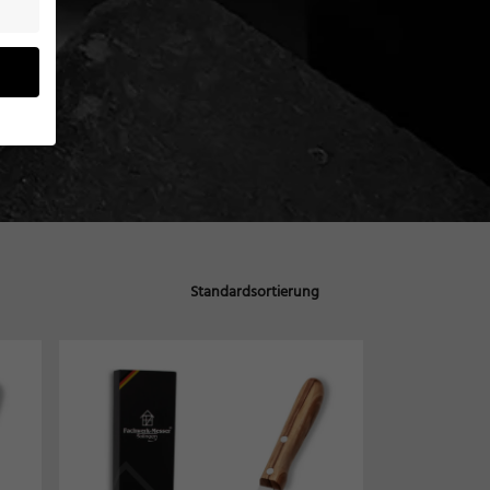
eben
n
ung zu
), z.
gen
Zurück