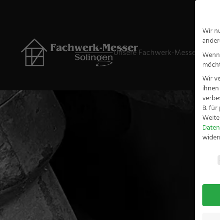
Wir n
ander
Unsere Fachwerk-Messer
Ge
Wenn 
möcht
Wir v
ihnen
verbe
B. fü
Weite
Daten
wider
Daten