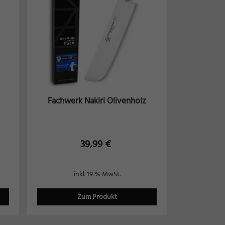
tion
Marketing
Fachwerk Nakiri Olivenholz
Externe Medien
39,99
€
.
iner
inkl. 19 % MwSt.
Zum Produkt
pressum