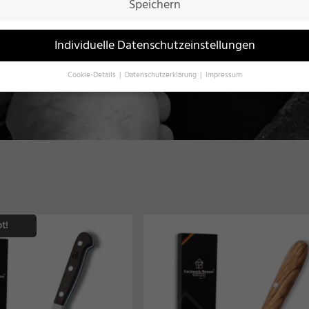
Speichern
Individuelle Datenschutzeinstellungen
Cookie-Details
Datenschutzerklärung
Impressum
Datenschutzeinstellungen
Sie unter 16 Jahre alt sind und Ihre Zustimmung zu freiwilligen Diensten g
en, müssen Sie Ihre Erziehungsberechtigten um Erlaubnis bitten.
erwenden Cookies und andere Technologien auf unserer Website. Einige vo
 sind essenziell, während andere uns helfen, diese Website und Ihre Erfahr
ssern.
Personenbezogene Daten können verarbeitet werden (z. B. IP-Adressen
r personalisierte Anzeigen und Inhalte oder Anzeigen- und Inhaltsmessung.
re Informationen über die Verwendung Ihrer Daten finden Sie in unserer
schutzerklärung
.
t!
inden Sie eine Übersicht über alle verwendeten Cookies. Sie können Ihre
lligung zu ganzen Kategorien geben oder sich weitere Informationen anzei
n und so nur bestimmte Cookies auswählen.
le akzeptieren
Speichern