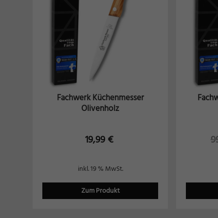
Daten
Esse
Essen
der W
Mar
Marke
Fachwerk Küchenmesser
Fachw
Werbu
Olivenholz
Ext
19,99
€
9
Inhal
Wenn 
manue
inkl. 19 % MwSt.
Zum Produkt