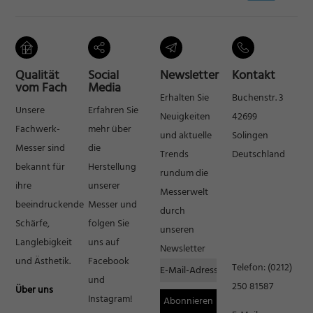
Inhalte von Videoplattformen und Social-Media-Plattformen werden
standardmäßig blockiert. Wenn Cookies von externen Medien akzeptiert
werden, bedarf der Zugriff auf diese Inhalte keiner manuellen Einwilligung
mehr.
Cookie-Informationen anzeigen
Qualität
Social
Newsletter
Kontakt
vom Fach
Media
Datenschutzerklärung
Impressum
Erhalten Sie
Buchenstr. 3
Unsere
Erfahren Sie
Neuigkeiten
42699
Fachwerk-
mehr über
und aktuelle
Solingen
Messer sind
die
Trends
Deutschland
bekannt für
Herstellung
rundum die
ihre
unserer
Messerwelt
beeindruckende
Messer und
durch
Schärfe,
folgen Sie
unseren
Langlebigkeit
uns auf
Newsletter
und Ästhetik.
Facebook
Telefon:
(0212)
und
250 81587
Über uns
Instagram!