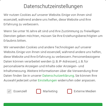
Products
Datenschutzeinstellungen
search
Mein Konto
Wir nutzen Cookies auf unserer Website. Einige von ihnen sind
essenziell, während andere uns helfen, diese Website und Ihre
Erfahrung zu verbessern.
Wenn Sie unter 16 Jahre alt sind und Ihre Zustimmung zu freiwilligen
Diensten geben möchten, müssen Sie Ihre Erziehungsberechtigten um
Erlaubnis bitten.
Wir verwenden Cookies und andere Technologien auf unserer
Klassiker
Website. Einige von ihnen sind essenziell, während andere uns helfen,
diese Website und Ihre Erfahrung zu verbessern.
Personenbezogene
Daten können verarbeitet werden (z. B. IP-Adressen), z. B. für
personalisierte Anzeigen und Inhalte oder Anzeigen- und
Inhaltsmessung.
Weitere Informationen über die Verwendung Ihrer
Daten finden Sie in unserer
Datenschutzerklärung
.
Sie können Ihre
Fachwerk Buckelsmesser-Set
Fa
Auswahl jederzeit unter
Einstellungen
widerrufen oder anpassen.
Olive Wellenschliff 2tlg.
Ol
Ergebnisse 1 – 12 von 17 werden angezeigt
Datenschutzeinstellungen
Essenziell
Marketing
Externe Medien
23,52
€
42
+
HINZUFÜGEN