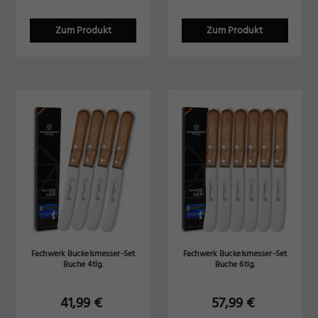
Inhalte von Videoplattformen und Social-Media-Plattformen werden
standardmäßig blockiert. Wenn Cookies von externen Medien akzeptiert
Zum Produkt
Zum Produkt
werden, bedarf der Zugriff auf diese Inhalte keiner manuellen Einwilligung
mehr.
Cookie-Informationen anzeigen
Datenschutzerklärung
Impressum
Fachwerk Buckelsmesser-Set
Fachwerk Buckelsmesser-Set
Buche 4tlg.
Buche 6tlg.
41,99
€
57,99
€