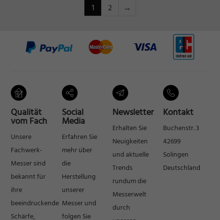
1
2
→
Qualität
Social
Newsletter
Kontakt
vom Fach
Media
Erhalten Sie
Buchenstr. 3
Unsere
Erfahren Sie
Neuigkeiten
42699
Fachwerk-
mehr über
und aktuelle
Solingen
Messer sind
die
Trends
Deutschland
bekannt für
Herstellung
rundum die
ihre
unserer
Messerwelt
beeindruckende
Messer und
durch
Schärfe,
folgen Sie