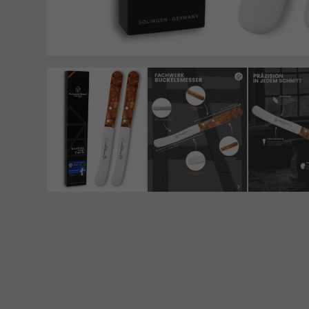
Daten
Esse
Essen
der W
Mar
Marke
Werbu
Ext
Inhal
Wenn 
manue