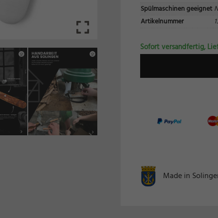
schutzeinstellungen
Spülmaschinen geeignet
N
nziell (1)
Artikelnummer
1
zielle Cookies ermöglichen grundlegende Funktionen und sind für die einwandfreie Funk
ebsite erforderlich.
Sofort versandfertig, Lie
Cookie-Informationen anzeigen
keting (2)
ting-Cookies werden von Drittanbietern oder Publishern verwendet, um personalisierte
ng anzuzeigen. Sie tun dies, indem sie Besucher über Websites hinweg verfolgen.
Cookie-Informationen anzeigen
erne Medien (7)
te von Videoplattformen und Social-Media-Plattformen werden standardmäßig blockiert
Cookies von externen Medien akzeptiert werden, bedarf der Zugriff auf diese Inhalte ke
llen Einwilligung mehr.
Made in Solingen
Cookie-Informationen anzeigen
Datenschutzerklärung
Im