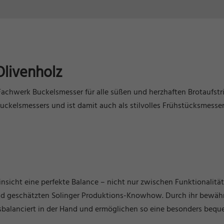
livenholz
s Fachwerk Buckelsmesser für alle süßen und herzhaften Brotaufst
 Buckelsmessers und ist damit auch als stilvolles Frühstücksmess
insicht eine perfekte Balance – nicht nur zwischen Funktionalitä
 geschätzten Solinger Produktions-Knowhow. Durch ihr bewährt
usbalanciert in der Hand und ermöglichen so eine besonders be