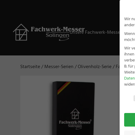
Wir n
ander
Unsere Fachwerk-Messer
Ge
Wenn 
möcht
Wir v
ihnen
verbe
B. fü
Startseite
/
Messer-Serien
/
Olivenholz-Serie
/ Fachwerk
Weite
Daten
wider
Daten