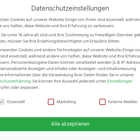
Ser
Datenschutzeinstellungen
P
s
utzen Cookies auf unserer Website. Einige von ihnen sind essenziell, währe
e uns helfen, diese Website und Ihre Erfahrung zu verbessern.
schenkideen & Sets
Messer-Serien
Zubehör
Service
S
Sie unter 16 Jahre alt sind und Ihre Zustimmung zu freiwilligen Diensten g
en, müssen Sie Ihre Erziehungsberechtigten um Erlaubnis bitten.
erwenden Cookies und andere Technologien auf unserer Website. Einige vo
 sind essenziell, während andere uns helfen, diese Website und Ihre Erfahr
ssern.
Personenbezogene Daten können verarbeitet werden (z. B. IP-Adressen
r personalisierte Anzeigen und Inhalte oder Anzeigen- und Inhaltsmessung.
 Buckelsmesser Olivenholz
re Informationen über die Verwendung Ihrer Daten finden Sie in unserer
schutzerklärung
.
Sie können Ihre Auswahl jederzeit unter
Einstellungen
rufen oder anpassen.
schutzeinstellungen
Essenziell
Marketing
Externe Medien
Fachwerk 
Olivenholz
Alle akzeptieren
€
37,99