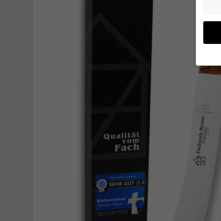
Wenn 
möcht
Wir v
ihnen
verbe
B. fü
Weite
Daten
Hier f
Einwi
lasse
Al