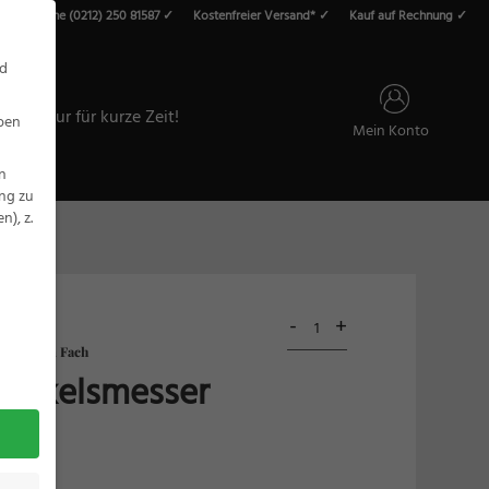
vice-Hotline (0212) 250 81587 ✓
Kostenfreier Versand* ✓
Kauf auf Rechnung ✓
roducts
earch
nd
ALE – Nur für kurze Zeit!
eben
Mein Konto
n
ung zu
), z.
Fachwerk
Buckelsmesser
Olivenholz
Buckelsmesser
Menge