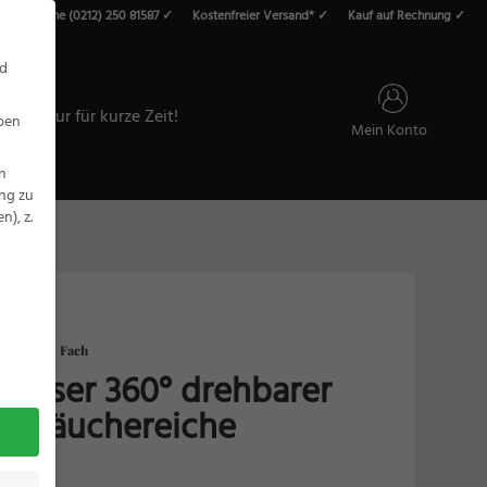
vice-Hotline (0212) 250 81587 ✓
Kostenfreier Versand* ✓
Kauf auf Rechnung ✓
roducts
earch
nd
ALE – Nur für kurze Zeit!
eben
Mein Konto
n
ung zu
), z.
esser 360° drehbarer
k Räuchereiche
€