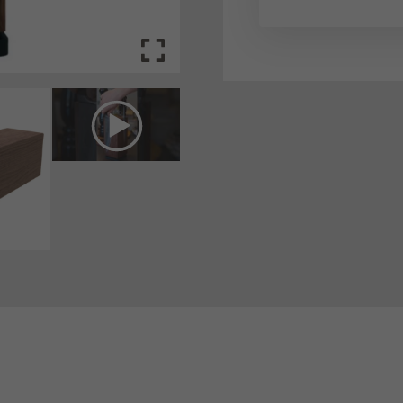
schutzeinstellungen
nziell (1)
zielle Cookies ermöglichen grundlegende Funktionen und sind für die einwandfreie Funk
ebsite erforderlich.
Cookie-Informationen anzeigen
keting (2)
ting-Cookies werden von Drittanbietern oder Publishern verwendet, um personalisierte
ng anzuzeigen. Sie tun dies, indem sie Besucher über Websites hinweg verfolgen.
Cookie-Informationen anzeigen
erne Medien (7)
te von Videoplattformen und Social-Media-Plattformen werden standardmäßig blockiert
Cookies von externen Medien akzeptiert werden, bedarf der Zugriff auf diese Inhalte ke
llen Einwilligung mehr.
Cookie-Informationen anzeigen
Datenschutzerklärung
Im