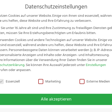
Ser
Datenschutzeinstellungen
P
s
utzen Cookies auf unserer Website. Einige von ihnen sind essenziell, währe
e uns helfen, diese Website und Ihre Erfahrung zu verbessern.
schenkideen & Sets
Messer-Serien
Zubehör
Service
S
Sie unter 16 Jahre alt sind und Ihre Zustimmung zu freiwilligen Diensten g
en, müssen Sie Ihre Erziehungsberechtigten um Erlaubnis bitten.
erwenden Cookies und andere Technologien auf unserer Website. Einige vo
 sind essenziell, während andere uns helfen, diese Website und Ihre Erfahr
ssern.
Personenbezogene Daten können verarbeitet werden (z. B. IP-Adressen
r personalisierte Anzeigen und Inhalte oder Anzeigen- und Inhaltsmessung.
360° drehbarer Messerblock Räuchereiche
re Informationen über die Verwendung Ihrer Daten finden Sie in unserer
schutzerklärung
.
Sie können Ihre Auswahl jederzeit unter
Einstellungen
rufen oder anpassen.
schutzeinstellungen
Essenziell
Marketing
Externe Medien
Fachwerk-M
Messerbloc
Alle akzeptieren
€
149,99
99,99