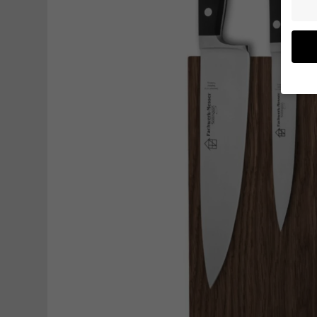
Wenn 
möcht
Wir v
ihnen
verbe
B. fü
Weite
Daten
Hier f
Einwi
lasse
Al