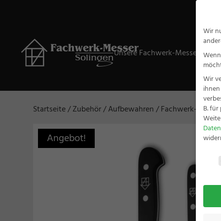
Wir n
ander
Unsere Fachwerk-Messer
Ge
Wenn 
möcht
Wir v
ihnen
verbe
B. fü
Startseite
/
Zubehör
/
Aufbewahren
/ Fachwerk-Messer 
Weite
Daten
Angebot!
wider
Daten