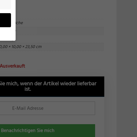
äuchereiche
usseisen
a. 2,5 kg
0,00 × 10,00 × 23,50 cm
eben
n
r Ausverkauft
ung zu
), z.
ie mich, wenn der Artikel wieder lieferbar
ist.
gen
Zurück