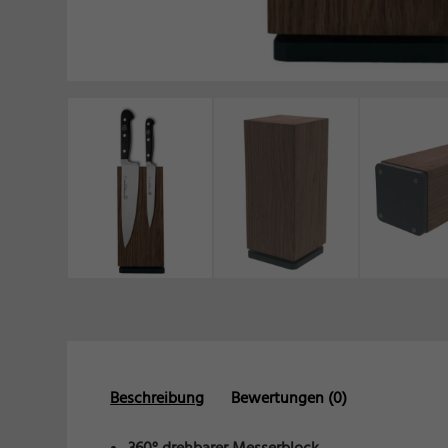
Daten
Esse
Essen
der W
Mar
Marke
Werbu
Ext
Inhal
Wenn 
manue
Beschreibung
Bewertungen (0)