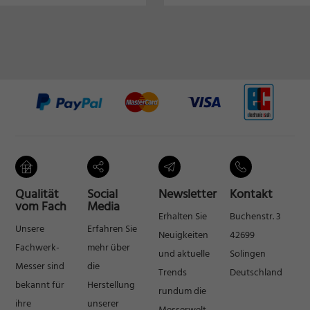
können Ihre Einwilligung zu ganzen Kategorien geben oder sich
weitere Informationen anzeigen lassen und so nur bestimmte Cookies
auswählen.
Alle akzeptieren
Speichern
Zurück
Datenschutzeinstellungen
Essenziell (1)
Essenzielle Cookies ermöglichen grundlegende Funktionen und sind für die
einwandfreie Funktion der Website erforderlich.
Cookie-Informationen anzeigen
Qualität
Social
Newsletter
Kontakt
Mark
Marketing (2)
vom Fach
Media
Erhalten Sie
Buchenstr. 3
Marketing-Cookies werden von Drittanbietern oder Publishern verwendet, um
Unsere
Erfahren Sie
Neuigkeiten
42699
personalisierte Werbung anzuzeigen. Sie tun dies, indem sie Besucher über
Fachwerk-
mehr über
Websites hinweg verfolgen.
und aktuelle
Solingen
Messer sind
die
Cookie-Informationen anzeigen
Trends
Deutschland
bekannt für
Herstellung
rundum die
Exte
Externe Medien (7)
ihre
unserer
Messerwelt