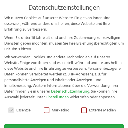
Products
Datenschutzeinstellungen
search
Mein Konto
Wir nutzen Cookies auf unserer Website. Einige von ihnen sind
essenziell, während andere uns helfen, diese Website und Ihre
Erfahrung zu verbessern.
Wenn Sie unter 16 Jahre alt sind und Ihre Zustimmung zu freiwilligen
Diensten geben möchten, müssen Sie Ihre Erziehungsberechtigten um
10,5 cm
Erlaubnis bitten.
Wir verwenden Cookies und andere Technologien auf unserer
Website. Einige von ihnen sind essenziell, während andere uns helfen,
diese Website und Ihre Erfahrung zu verbessern.
Personenbezogene
Daten können verarbeitet werden (z. B. IP-Adressen), z. B. für
personalisierte Anzeigen und Inhalte oder Anzeigen- und
Inhaltsmessung.
Weitere Informationen über die Verwendung Ihrer
Daten finden Sie in unserer
Datenschutzerklärung
.
Sie können Ihre
Auswahl jederzeit unter
Einstellungen
widerrufen oder anpassen.
Fachwerk Schälmesser Buche
Zeigt alle 2 Ergebnisse
Datenschutzeinstellungen
8,39
€
+
HINZUFÜGEN
Essenziell
Marketing
Externe Medien
Angebot!