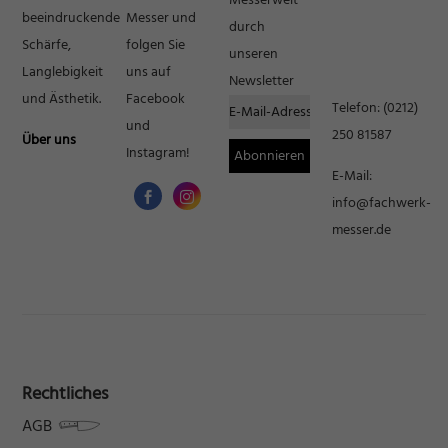
Inhalte von Videoplattformen und Social-Media-Plattformen werden
beeindruckende
Messer und
durch
standardmäßig blockiert. Wenn Cookies von externen Medien akzeptiert
Schärfe,
folgen Sie
werden, bedarf der Zugriff auf diese Inhalte keiner manuellen Einwilligung
unseren
mehr.
Langlebigkeit
uns auf
Newsletter
Cookie-Informationen anzeigen
und Ästhetik.
Facebook
Telefon:
(0212)
und
Datenschutzerklärung
Impressum
250 81587
Über uns
Instagram!
E-Mail:
info@fachwerk-
messer.de
Rechtliches
AGB