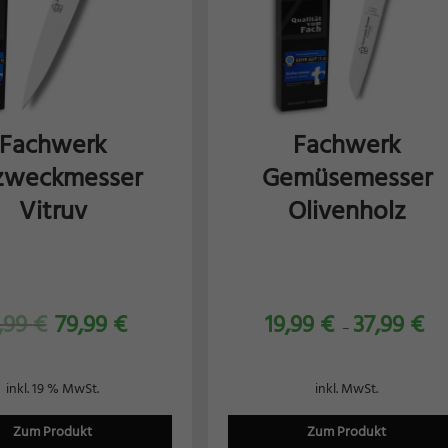
Fachwerk
Fachwerk
lzweckmesser
Gemüsemesser
Vitruv
Olivenholz
,99
€
79,99
€
19,99
€
37,99
€
–
inkl. 19 % MwSt.
inkl. MwSt.
Zum Produkt
Zum Produkt