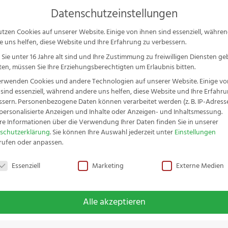
Ser
Datenschutzeinstellungen
P
s
utzen Cookies auf unserer Website. Einige von ihnen sind essenziell, währe
e uns helfen, diese Website und Ihre Erfahrung zu verbessern.
schenkideen & Sets
Messer-Serien
Zubehör
Service
S
Sie unter 16 Jahre alt sind und Ihre Zustimmung zu freiwilligen Diensten g
en, müssen Sie Ihre Erziehungsberechtigten um Erlaubnis bitten.
erwenden Cookies und andere Technologien auf unserer Website. Einige vo
 sind essenziell, während andere uns helfen, diese Website und Ihre Erfahr
ssern.
Personenbezogene Daten können verarbeitet werden (z. B. IP-Adressen
r personalisierte Anzeigen und Inhalte oder Anzeigen- und Inhaltsmessung.
esser-Set Buche 2tlg.
re Informationen über die Verwendung Ihrer Daten finden Sie in unserer
schutzerklärung
.
Sie können Ihre Auswahl jederzeit unter
Einstellungen
rufen oder anpassen.
schutzeinstellungen
Essenziell
Marketing
Externe Medien
Fachwerk S
2tlg.
Alle akzeptieren
€
18,99