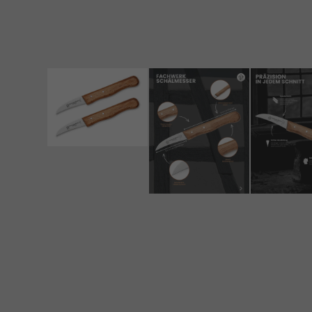
Daten
Esse
Essen
der W
Mar
Marke
Werbu
Ext
Inhal
Wenn 
manue