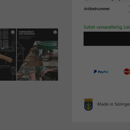
schutzeinstellungen
–
nziell (1)
Artikelnummer
–
zielle Cookies ermöglichen grundlegende Funktionen und sind für die einwandfreie Funk
ebsite erforderlich.
Sofort versandfertig, Lie
Cookie-Informationen anzeigen
keting (2)
ting-Cookies werden von Drittanbietern oder Publishern verwendet, um personalisierte
ng anzuzeigen. Sie tun dies, indem sie Besucher über Websites hinweg verfolgen.
Cookie-Informationen anzeigen
erne Medien (7)
te von Videoplattformen und Social-Media-Plattformen werden standardmäßig blockiert
Cookies von externen Medien akzeptiert werden, bedarf der Zugriff auf diese Inhalte ke
llen Einwilligung mehr.
Made in Solingen
Cookie-Informationen anzeigen
Datenschutzerklärung
Im