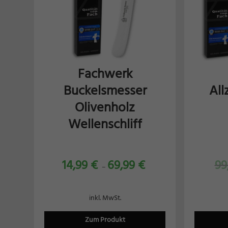
Fachwerk
Buckelsmesser
Al
Olivenholz
Wellenschliff
14,99
€
69,99
€
99
–
inkl. MwSt.
Zum Produkt