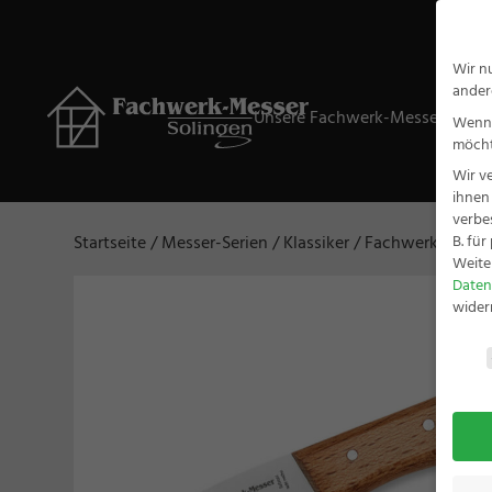
Wir n
ander
Unsere Fachwerk-Messer
Ge
Wenn 
möcht
Wir v
ihnen
verbe
B. fü
Startseite
/
Messer-Serien
/
Klassiker
/ Fachwerk Schälm
Weite
Daten
wider
Daten