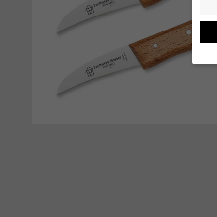
Wenn 
möcht
Wir v
ihnen
verbe
B. fü
Weite
Daten
Hier f
Einwi
lasse
Al