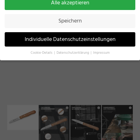
Alle akzeptieren
Speichern
Individuelle Datenschutzeinstellungen
Cookie-Details
Datenschutzerklärung
Impressum
Datenschutzeinstellungen
Wenn Sie unter 16 Jahre alt sind und Ihre Zustimmung zu freiwilligen
Diensten geben möchten, müssen Sie Ihre Erziehungsberechtigten um
Erlaubnis bitten.
Wir verwenden Cookies und andere Technologien auf unserer
Website. Einige von ihnen sind essenziell, während andere uns helfen,
diese Website und Ihre Erfahrung zu verbessern.
Personenbezogene
Daten können verarbeitet werden (z. B. IP-Adressen), z. B. für
personalisierte Anzeigen und Inhalte oder Anzeigen- und
Inhaltsmessung.
Weitere Informationen über die Verwendung Ihrer
Daten finden Sie in unserer
Datenschutzerklärung
.
Hier finden Sie eine Übersicht über alle verwendeten Cookies. Sie