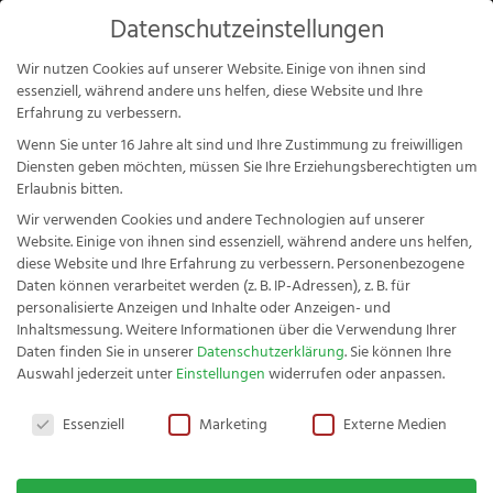
Products
Datenschutzeinstellungen
search
Mein Konto
Wir nutzen Cookies auf unserer Website. Einige von ihnen sind
essenziell, während andere uns helfen, diese Website und Ihre
Erfahrung zu verbessern.
Wenn Sie unter 16 Jahre alt sind und Ihre Zustimmung zu freiwilligen
Diensten geben möchten, müssen Sie Ihre Erziehungsberechtigten um
Erlaubnis bitten.
Wir verwenden Cookies und andere Technologien auf unserer
Startseite
/
Messer-Serien
/
Klassiker
/ Fachwerk
Website. Einige von ihnen sind essenziell, während andere uns helfen,
Gemüsemesser Buche
diese Website und Ihre Erfahrung zu verbessern.
Personenbezogene
Daten können verarbeitet werden (z. B. IP-Adressen), z. B. für
personalisierte Anzeigen und Inhalte oder Anzeigen- und
Inhaltsmessung.
Weitere Informationen über die Verwendung Ihrer
Daten finden Sie in unserer
Datenschutzerklärung
.
Sie können Ihre
Fachwerk Gemüsemesser
Auswahl jederzeit unter
Einstellungen
widerrufen oder anpassen.
Komfort
Datenschutzeinstellungen
Essenziell
Marketing
Externe Medien
5,87
€
+
HINZUFÜGEN