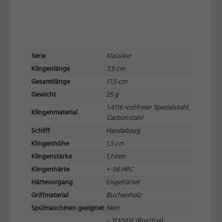
Inhalte von Videoplattformen und Social-Media-Plattformen werden
standardmäßig blockiert. Wenn Cookies von externen Medien akzeptiert
werden, bedarf der Zugriff auf diese Inhalte keiner manuellen Einwilligung
mehr.
Cookie-Informationen anzeigen
Serie
Klassiker
Datenschutzerklärung
Impressum
Klingenlänge
7,5 cm
Gesamtlänge
17,5 cm
Gewicht
25 g
1.4116 rostfreier Spezialstahl
,
Klingenmaterial
Carbonstahl
Schliff
Handabzug
Klingenhöhe
1,5 cm
Klingenstärke
1,1 mm
Klingenhärte
+-56 HRC
Härtevorgang
Eisgehärtet
Griffmaterial
Buchenholz
Spülmaschinen geeignet
Nein
– 113001F (Rostfrei)