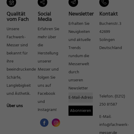
Inhalte von Videoplattformen und Social-Media-Plattformen werden
standardmäßig blockiert. Wenn Cookies von externen Medien akzeptiert
Qualität
Social
Newsletter
Kontakt
werden, bedarf der Zugriff auf diese Inhalte keiner manuellen Einwilligung
vom Fach
Media
mehr.
Erhalten Sie
Buchenstr. 3
Cookie-Informationen anzeigen
Unsere
Erfahren Sie
Neuigkeiten
42699
Fachwerk-
mehr über
Datenschutzerklärung
Impressum
und aktuelle
Solingen
Messer sind
die
Trends
Deutschland
bekannt für
Herstellung
rundum die
ihre
unserer
Messerwelt
beeindruckende
Messer und
durch
Schärfe,
folgen Sie
unseren
Langlebigkeit
uns auf
Newsletter
und Ästhetik.
Facebook
Telefon:
(0212)
und
250 81587
Über uns
Instagram!
E-Mail:
info@fachwerk-
messer.de