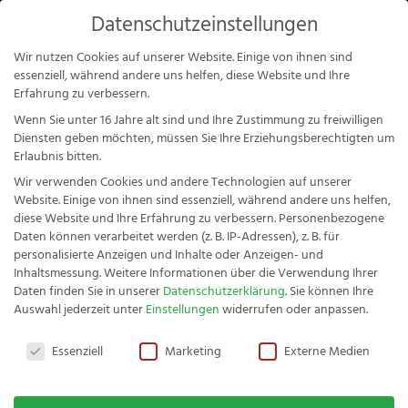
Products
Datenschutzeinstellungen
search
Mein Konto
Wir nutzen Cookies auf unserer Website. Einige von ihnen sind
essenziell, während andere uns helfen, diese Website und Ihre
Erfahrung zu verbessern.
Wenn Sie unter 16 Jahre alt sind und Ihre Zustimmung zu freiwilligen
Diensten geben möchten, müssen Sie Ihre Erziehungsberechtigten um
Erlaubnis bitten.
Mein Konto
Wir verwenden Cookies und andere Technologien auf unserer
Website. Einige von ihnen sind essenziell, während andere uns helfen,
diese Website und Ihre Erfahrung zu verbessern.
Personenbezogene
Daten können verarbeitet werden (z. B. IP-Adressen), z. B. für
Anmelden
personalisierte Anzeigen und Inhalte oder Anzeigen- und
Inhaltsmessung.
Weitere Informationen über die Verwendung Ihrer
Daten finden Sie in unserer
Datenschutzerklärung
.
Sie können Ihre
Fachwerk Buckelsmesser Buche
Auswahl jederzeit unter
Einstellungen
widerrufen oder anpassen.
- 4er-Set Buckelsmesser
Benutzername oder E-Mail-Adresse
*
Datenschutzeinstellungen
Essenziell
Marketing
Externe Medien
35,29
€
+
HINZUFÜGEN