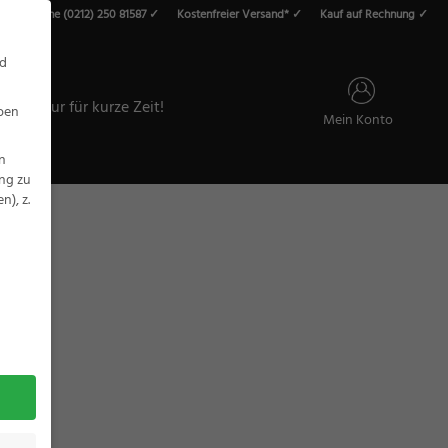
vice-Hotline (0212) 250 81587 ✓
Kostenfreier Versand* ✓
Kauf auf Rechnung ✓
roducts
earch
nd
ALE – Nur für kurze Zeit!
eben
Mein Konto
n
ung zu
), z.