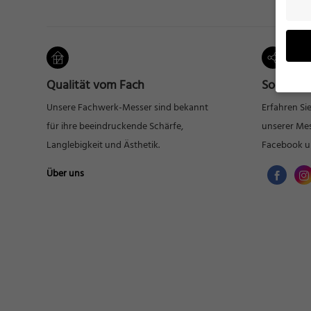
Qualität vom Fach
Social Me
Unsere Fachwerk-Messer sind bekannt
Erfahren Si
Wenn 
für ihre beeindruckende Schärfe,
unserer Mes
möcht
Langlebigkeit und Ästhetik.
Facebook u
Wir v
ihnen
Über uns
verbe
B. fü
Weite
Daten
Hier f
Einwi
lasse
Al