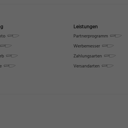
schutzeinstellungen
nziell (1)
zielle Cookies ermöglichen grundlegende Funktionen und sind für die einwandfreie Funk
ebsite erforderlich.
ng
Leistungen
Cookie-Informationen anzeigen
nto
Partnerprogramm
keting (2)
Werbemesser
ting-Cookies werden von Drittanbietern oder Publishern verwendet, um personalisierte
rb
Zahlungsarten
ng anzuzeigen. Sie tun dies, indem sie Besucher über Websites hinweg verfolgen.
Cookie-Informationen anzeigen
e
Versandarten
erne Medien (7)
te von Videoplattformen und Social-Media-Plattformen werden standardmäßig blockiert
Cookies von externen Medien akzeptiert werden, bedarf der Zugriff auf diese Inhalte ke
llen Einwilligung mehr.
Cookie-Informationen anzeigen
Datenschutzerklärung
Im