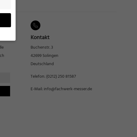
Kontakt
lle
Buchenstr. 3
eben
rch
42699 Solingen
Deutschland
n
ung zu
Telefon:
(0212) 250 81587
), z.
E-Mail:
info@fachwerk-messer.de
gen
Zurück