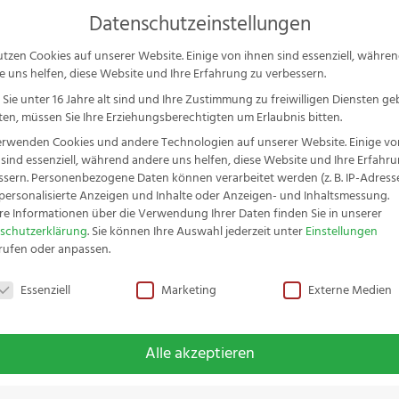
Ser
Datenschutzeinstellungen
P
s
utzen Cookies auf unserer Website. Einige von ihnen sind essenziell, währe
e uns helfen, diese Website und Ihre Erfahrung zu verbessern.
schenkideen & Sets
Messer-Serien
Zubehör
Service
S
Sie unter 16 Jahre alt sind und Ihre Zustimmung zu freiwilligen Diensten g
en, müssen Sie Ihre Erziehungsberechtigten um Erlaubnis bitten.
erwenden Cookies und andere Technologien auf unserer Website. Einige vo
 sind essenziell, während andere uns helfen, diese Website und Ihre Erfahr
ssern.
Personenbezogene Daten können verarbeitet werden (z. B. IP-Adressen
avur
r personalisierte Anzeigen und Inhalte oder Anzeigen- und Inhaltsmessung.
re Informationen über die Verwendung Ihrer Daten finden Sie in unserer
schutzerklärung
.
Sie können Ihre Auswahl jederzeit unter
Einstellungen
rrufsrecht ausgenommen. Lieferzeit beträgt 5-7 Werktage.
rufen oder anpassen.
schutzeinstellungen
Essenziell
Marketing
Externe Medien
Alle akzeptieren