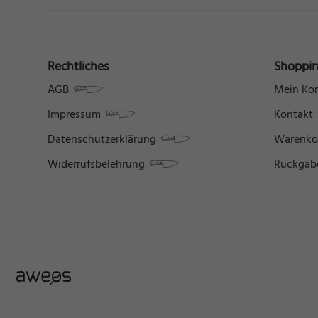
Daten
Esse
Essen
der W
Rechtliches
Shoppi
AGB
Mein Ko
Mar
Impressum
Kontakt
Marke
Datenschutzerklärung
Warenko
Werbu
Widerrufsbelehrung
Rückgab
Ext
Inhal
Wenn 
manue