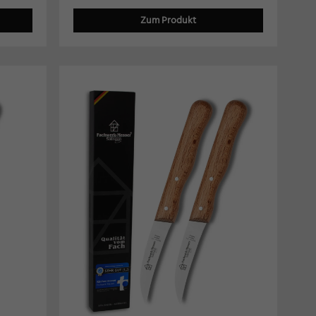
Zum Produkt
tion
Marketing
Externe Medien
.
iner
pressum