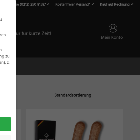
vice-Hotline (0212) 250 81587 ✓
Kostenfreier Versand* ✓
Kauf auf Rechnung ✓
roducts
earch
nd
ALE – Nur für kurze Zeit!
eben
Mein Konto
n
ung zu
), z.