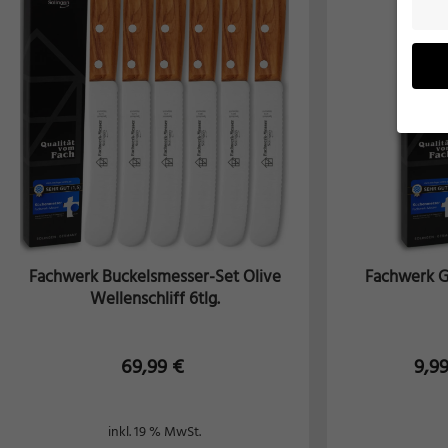
Wenn 
möcht
Wir v
ihnen
verbe
B. fü
Fachwerk Buckelsmesser-Set Olive
Fachwerk 
Weite
Wellenschliff 6tlg.
Daten
Hier f
Einwi
69,99
€
9,9
lasse
Al
inkl. 19 % MwSt.