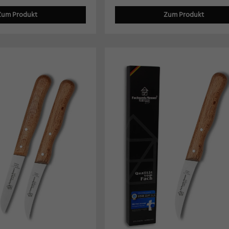
schutzeinstellungen
nziell (1)
Zum Produkt
Zum Produkt
zielle Cookies ermöglichen grundlegende Funktionen und sind für die einwandfreie Funk
ebsite erforderlich.
Cookie-Informationen anzeigen
keting (2)
ting-Cookies werden von Drittanbietern oder Publishern verwendet, um personalisierte
ng anzuzeigen. Sie tun dies, indem sie Besucher über Websites hinweg verfolgen.
Cookie-Informationen anzeigen
erne Medien (7)
te von Videoplattformen und Social-Media-Plattformen werden standardmäßig blockiert
Cookies von externen Medien akzeptiert werden, bedarf der Zugriff auf diese Inhalte ke
llen Einwilligung mehr.
Cookie-Informationen anzeigen
Datenschutzerklärung
Im