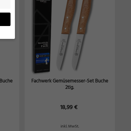
eben
n
ung zu
), z.
 Buche
Fachwerk Gemüsemesser-Set Buche
2tlg.
gen
18,99
€
Zurück
inkl. MwSt.