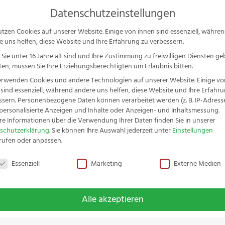
Ser
Datenschutzeinstellungen
P
s
utzen Cookies auf unserer Website. Einige von ihnen sind essenziell, währe
e uns helfen, diese Website und Ihre Erfahrung zu verbessern.
schenkideen & Sets
Messer-Serien
Zubehör
Service
S
Sie unter 16 Jahre alt sind und Ihre Zustimmung zu freiwilligen Diensten g
en, müssen Sie Ihre Erziehungsberechtigten um Erlaubnis bitten.
erwenden Cookies und andere Technologien auf unserer Website. Einige vo
zialstahl
 sind essenziell, während andere uns helfen, diese Website und Ihre Erfahr
ssern.
Personenbezogene Daten können verarbeitet werden (z. B. IP-Adressen
r personalisierte Anzeigen und Inhalte oder Anzeigen- und Inhaltsmessung.
re Informationen über die Verwendung Ihrer Daten finden Sie in unserer
schutzerklärung
.
Sie können Ihre Auswahl jederzeit unter
Einstellungen
rufen oder anpassen.
schutzeinstellungen
Essenziell
Marketing
Externe Medien
Alle akzeptieren