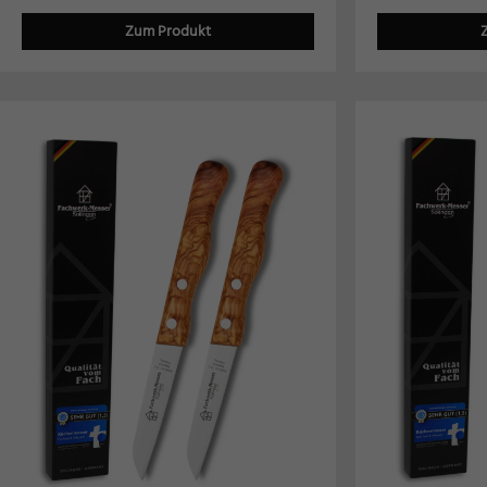
Daten
Esse
Zum Produkt
Essen
der W
Mar
Marke
Werbu
Ext
Inhal
Wenn 
manue