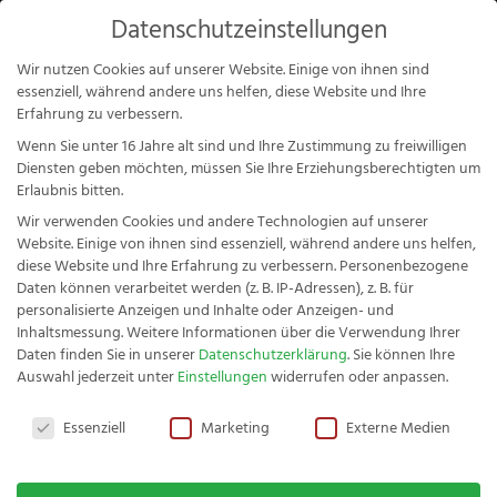
Products
Datenschutzeinstellungen
search
Mein Konto
Wir nutzen Cookies auf unserer Website. Einige von ihnen sind
essenziell, während andere uns helfen, diese Website und Ihre
Erfahrung zu verbessern.
Wenn Sie unter 16 Jahre alt sind und Ihre Zustimmung zu freiwilligen
Diensten geben möchten, müssen Sie Ihre Erziehungsberechtigten um
Erlaubnis bitten.
Warenkorb
Wir verwenden Cookies und andere Technologien auf unserer
Website. Einige von ihnen sind essenziell, während andere uns helfen,
diese Website und Ihre Erfahrung zu verbessern.
Personenbezogene
Daten können verarbeitet werden (z. B. IP-Adressen), z. B. für
Dein Warenkorb ist gegenwärtig leer.
personalisierte Anzeigen und Inhalte oder Anzeigen- und
Inhaltsmessung.
Weitere Informationen über die Verwendung Ihrer
Daten finden Sie in unserer
Datenschutzerklärung
.
Sie können Ihre
Fachwerk Buckelsmesser Buche
Auswahl jederzeit unter
Einstellungen
widerrufen oder anpassen.
Zurück zum Shop
- 4er-Set Buckelsmesser
Datenschutzeinstellungen
Essenziell
Marketing
Externe Medien
35,29
€
+
HINZUFÜGEN