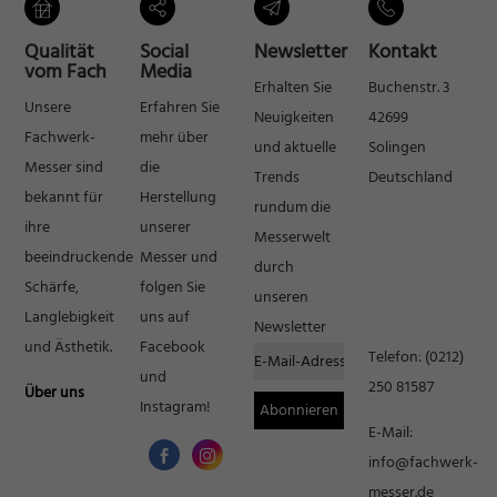
Inhalte von Videoplattformen und Social-Media-Plattformen werden
standardmäßig blockiert. Wenn Cookies von externen Medien akzeptiert
Qualität
Social
Newsletter
Kontakt
werden, bedarf der Zugriff auf diese Inhalte keiner manuellen Einwilligung
vom Fach
Media
mehr.
Erhalten Sie
Buchenstr. 3
Cookie-Informationen anzeigen
Unsere
Erfahren Sie
Neuigkeiten
42699
Fachwerk-
mehr über
Datenschutzerklärung
Impressum
und aktuelle
Solingen
Messer sind
die
Trends
Deutschland
bekannt für
Herstellung
rundum die
ihre
unserer
Messerwelt
beeindruckende
Messer und
durch
Schärfe,
folgen Sie
unseren
Langlebigkeit
uns auf
Newsletter
und Ästhetik.
Facebook
Telefon:
(0212)
und
250 81587
Über uns
Instagram!
E-Mail:
info@fachwerk-
messer.de