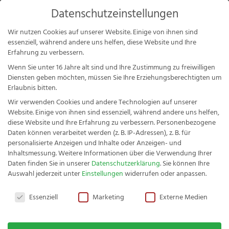
Products
Datenschutzeinstellungen
search
Mein Konto
Wir nutzen Cookies auf unserer Website. Einige von ihnen sind
essenziell, während andere uns helfen, diese Website und Ihre
Erfahrung zu verbessern.
Wenn Sie unter 16 Jahre alt sind und Ihre Zustimmung zu freiwilligen
Diensten geben möchten, müssen Sie Ihre Erziehungsberechtigten um
Erlaubnis bitten.
Mein Konto
Wir verwenden Cookies und andere Technologien auf unserer
Website. Einige von ihnen sind essenziell, während andere uns helfen,
diese Website und Ihre Erfahrung zu verbessern.
Personenbezogene
Daten können verarbeitet werden (z. B. IP-Adressen), z. B. für
Anmelden
personalisierte Anzeigen und Inhalte oder Anzeigen- und
Inhaltsmessung.
Weitere Informationen über die Verwendung Ihrer
Fachwerk Gemüsemesser-Set
Daten finden Sie in unserer
Datenschutzerklärung
.
Sie können Ihre
Auswahl jederzeit unter
Einstellungen
widerrufen oder anpassen.
Buche 2tlg. - 1.4116 rostfreier
Benutzername oder E-Mail-Adresse
*
Datenschutzeinstellungen
Spezialstahl
Essenziell
Marketing
Externe Medien
15,96
€
+
HINZUFÜGEN