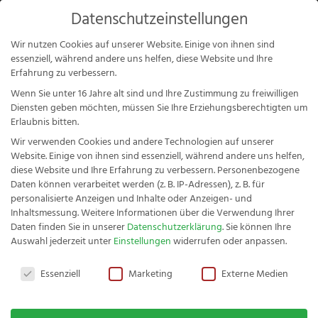
Products
Datenschutzeinstellungen
search
Mein Konto
Wir nutzen Cookies auf unserer Website. Einige von ihnen sind
essenziell, während andere uns helfen, diese Website und Ihre
Erfahrung zu verbessern.
Wenn Sie unter 16 Jahre alt sind und Ihre Zustimmung zu freiwilligen
Diensten geben möchten, müssen Sie Ihre Erziehungsberechtigten um
Erlaubnis bitten.
Mein Konto
Wir verwenden Cookies und andere Technologien auf unserer
Website. Einige von ihnen sind essenziell, während andere uns helfen,
diese Website und Ihre Erfahrung zu verbessern.
Personenbezogene
Daten können verarbeitet werden (z. B. IP-Adressen), z. B. für
Anmelden
personalisierte Anzeigen und Inhalte oder Anzeigen- und
Inhaltsmessung.
Weitere Informationen über die Verwendung Ihrer
Fachwerk Gemüsemesser-Set
Daten finden Sie in unserer
Datenschutzerklärung
.
Sie können Ihre
Auswahl jederzeit unter
Einstellungen
widerrufen oder anpassen.
Buche 2tlg. - 1.4116 rostfreier
Benutzername oder E-Mail-Adresse
*
Datenschutzeinstellungen
Spezialstahl
Essenziell
Marketing
Externe Medien
15,96
€
+
HINZUFÜGEN