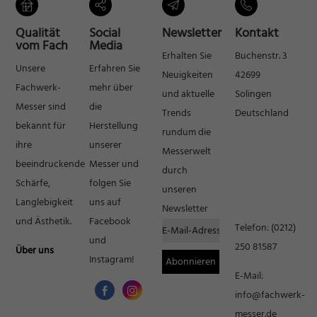
Inhalte von Videoplattformen und Social-Media-Plattformen werden
standardmäßig blockiert. Wenn Cookies von externen Medien akzeptiert
Qualität
Social
Newsletter
Kontakt
werden, bedarf der Zugriff auf diese Inhalte keiner manuellen Einwilligung
vom Fach
Media
mehr.
Erhalten Sie
Buchenstr. 3
Cookie-Informationen anzeigen
Unsere
Erfahren Sie
Neuigkeiten
42699
Fachwerk-
mehr über
Datenschutzerklärung
Impressum
und aktuelle
Solingen
Messer sind
die
Trends
Deutschland
bekannt für
Herstellung
rundum die
ihre
unserer
Messerwelt
beeindruckende
Messer und
durch
Schärfe,
folgen Sie
unseren
Langlebigkeit
uns auf
Newsletter
und Ästhetik.
Facebook
Telefon:
(0212)
und
250 81587
Über uns
Instagram!
E-Mail:
info@fachwerk-
messer.de